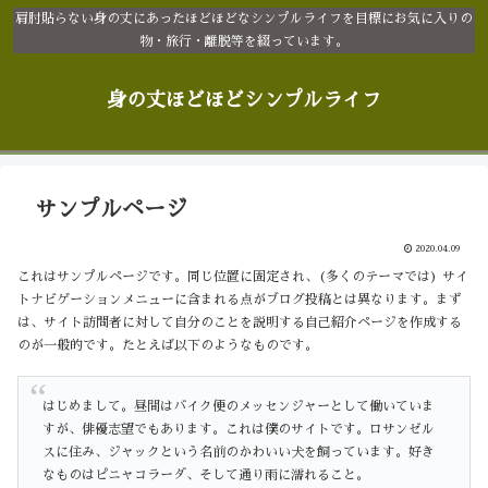
肩肘貼らない身の丈にあったほどほどなシンプルライフを目標にお気に入りの
物・旅行・離脱等を綴っています。
身の丈ほどほどシンプルライフ
サンプルページ
2020.04.09
これはサンプルページです。同じ位置に固定され、(多くのテーマでは) サイ
トナビゲーションメニューに含まれる点がブログ投稿とは異なります。まず
は、サイト訪問者に対して自分のことを説明する自己紹介ページを作成する
のが一般的です。たとえば以下のようなものです。
はじめまして。昼間はバイク便のメッセンジャーとして働いていま
すが、俳優志望でもあります。これは僕のサイトです。ロサンゼル
スに住み、ジャックという名前のかわいい犬を飼っています。好き
なものはピニャコラーダ、そして通り雨に濡れること。