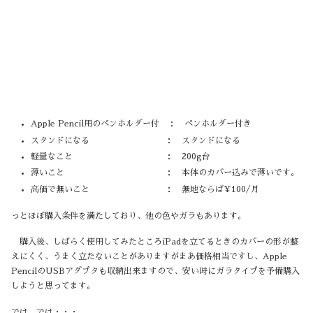
Apple Pencil用のペンホルダー付 ： ペンホルダー付き
スタンドになる ： スタンドになる
軽量なこと ： 200g台
薄いこと ： 本体のカバー込みで薄いです。
高価で無いこと ： 無地ならば¥100/月
っとほぼ購入条件を満たしており、他の色やガラもあります。
購入後、しばらく使用してみたところiPadを立てるときのカバーの形が整
えにくく、うまく立たないことがありますがまあ価格相当ですし、Apple
PencilのUSBアダプタも収納出来ますので、安い時にガラタイプを予備購入
しようと思ってます。
では、では・・・